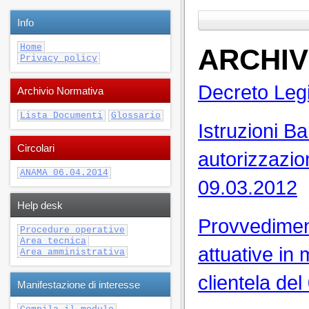
Info
Home
ARCHIV
Privacy policy
Decreto Legi
Archivio Normativa
Lista Documenti
Glossario
Istruzioni Ba
Circolari
autorizzazio
ANAMA 06.04.2014
09.03.2012
Help desk
Provvediment
Procedure operative
Area tecnica
attuative in 
Area amministrativa
clientela de
Manifestazione di interesse