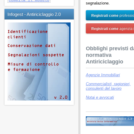
Compila il modulo
segnalazione.
Infogest - Antiriciclaggio 2.0
Registrati come
professio
Registrati come
agenzia 
Obblighi previsti d
normativa
Antiriciclaggio
Agenzie Immobiliari
Commercialisti, ragionieri,
consulenti del lavoro
Notai e avvocati