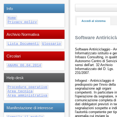
Info
Home
Accedi al sistema
Privacy policy
Archivio Normativa
Software Antiricic
Lista Documenti
Glossario
Software Antiriciclaggio - Ar
Informatizzato istituito e ge
Circolari
Infoass Consulting, in qualit
Autonomo Centro di Servizi
sensi dell'art. 32 Archivio
ANAMA 06.04.2014
Informatizzato del D. Lgs.
231/2007.
Help desk
Infogest - Antiriciclaggio è
predisposto per l'invio della
Procedure operative
segnalazione agli organi
Area tecnica
competenti. In particolare i
Area amministrativa
l'operazione da segnalare, r
comunicazione completa di t
dati obbligatori previsti in t
Manifestazione di interesse
segnalazioni sospette e ind
l'autorità competente per tip
anomalia cui inviare la